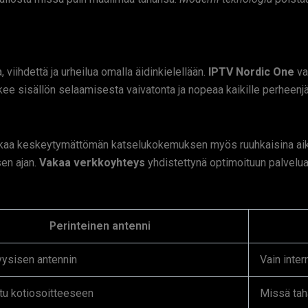
 viihdettä ja urheilua omalla äidinkielellään.
IPTV Nordic One
va
ekee sisällön selaamisesta vaivatonta ja nopeaa kaikille perheenjä
se takaa keskeytymättömän katselukokemuksen myös ruuhkaisina ai
sen ajan.
Vakaa verkkoyhteys
yhdistettynä optimoituun palvelua
Perinteinen antenni
fyysisen antennin
Vain inte
ttu kotiosoitteeseen
Missä ta