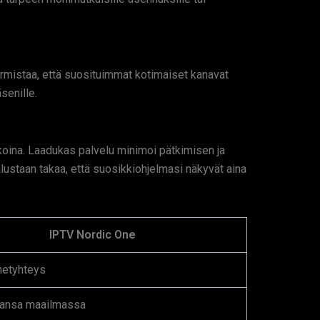
rmistaa, että suosituimmat kotimaiset kanavat
senille.
koina. Laadukas palvelu minimoi pätkimisen ja
lustaan takaa, että suosikkiohjelmasi näkyvät aina
IPTV Nordic One
rnetyhteys
hansa maailmassa