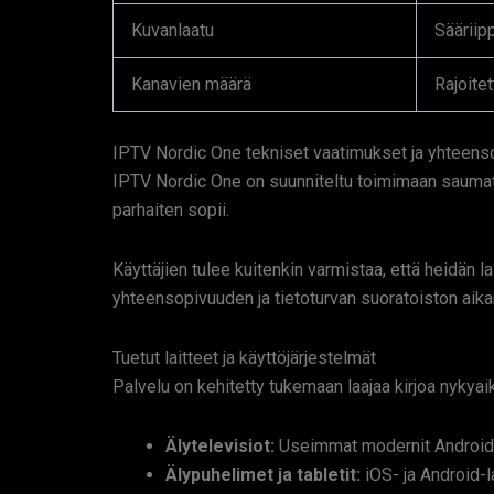
Kuvanlaatu
Sääriip
Kanavien määrä
Rajoitet
IPTV Nordic One tekniset vaatimukset ja yhteens
IPTV Nordic One on suunniteltu toimimaan saumattom
parhaiten sopii.
Käyttäjien tulee kuitenkin varmistaa, että heidän l
yhteensopivuuden ja tietoturvan suoratoiston aika
Tuetut laitteet ja käyttöjärjestelmät
Palvelu on kehitetty tukemaan laajaa kirjoa nykyaikai
Älytelevisiot:
Useimmat modernit Android T
Älypuhelimet ja tabletit:
iOS- ja Android-la