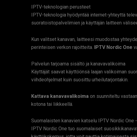
IPTV-teknologian perusteet
IPTV-teknologia hyödyntää internet-yhteyttä televi
suoratoistopalvelimien ja käyttäjän laitteen välise
Kun valitset kanavan, laitteesi muodostaa yhteyd
perinteisen verkon rajoitteita.
IPTV Nordic One
va
Palvelun tarjoama sisältö ja kanavavalikoima
Käyttäjät saavat käyttöönsä laajan valikoiman suoma
viihdeohjelmat kuin suosittu urheilutarjontakin.
Kattava kanavavalikoima
on suunniteltu vastaam
kotona tai liikkeellä.
Suomalaisten kanavien katselu IPTV Nordic One -
IPTV Nordic One tuo suomalaiset suosikkikanavat 
käyttökokemus, jotta voit nauttia kotimaisesta si