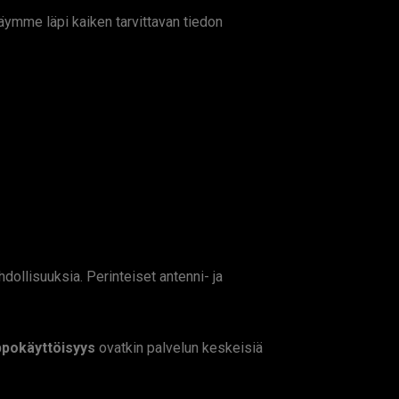
äymme läpi kaiken tarvittavan tiedon
dollisuuksia. Perinteiset antenni- ja
ppokäyttöisyys
ovatkin palvelun keskeisiä