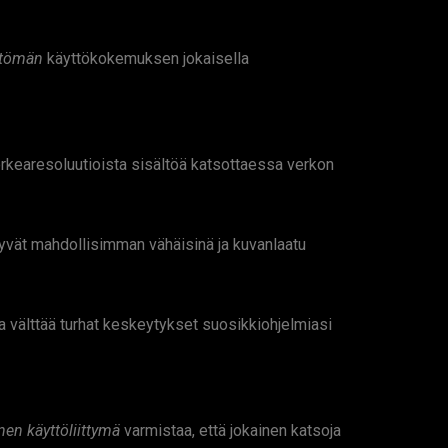
öttömän
käyttökokemuksen jokaisella
korkearesoluutioista sisältöä katsottaessa verkon
yvät mahdollisimman vähäisinä ja kuvanlaatu
 välttää turhat keskeytykset suosikkiohjelmiasi
inen käyttöliittymä
varmistaa, että jokainen katsoja