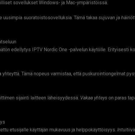
rilliset sovellukset Windows- ja Mac-ympäristöissä.
kee uusimpia suoratoistosovelluksia. Tämä takaa
sujuvan ja häiri
atseluun
ämätön edellytys IPTV Nordic One -palvelun käytölle. Erityisesti 
n
yhteyttä. Tämä nopeus varmistaa, että puskurointiongelmat pys
ittimen sijainti laitteen läheisyydessä.
Vakaa yhteys
on paras tapa
yys
ettu etusijalle käyttäjän mukavuus ja helppokäyttöisyys.
Intuitiiv