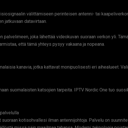
siosignaalin välittämiseen perinteisen antenni- tai kaapeliverkon
en jatkuvaan datavirtaan.
en palvelimeen, joka lähettää videokuvan suoraan verkon yli. Täm
rmistaa, että tämä yhteys pysyy vakaana ja nopeana.
laisia kanavia, jotka kattavat monipuolisesti eri aihealueet. Vali
aan suomalaisten katsojien tarpeita. IPTV Nordic One tuo suosikk
palvelulla
suoraan kotisohvallesi ilman antennijohtoja. Palvelu on suunnit
sällöstä missä päin maailmaa tahansa.
Moderni teknologia
poistaa