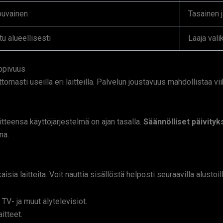
puvainen
Tasainen j
tu alueellisesti
Laaja val
opivuus
asti useilla eri laitteilla. Palvelun joustavuus mahdollistaa vii
aitteensa käyttöjärjestelmä on ajan tasalla.
Säännölliset päivityk
na.
sia laitteita. Voit nauttia sisällöstä helposti seuraavilla alustoill
V- ja muut älytelevisiot.
itteet.