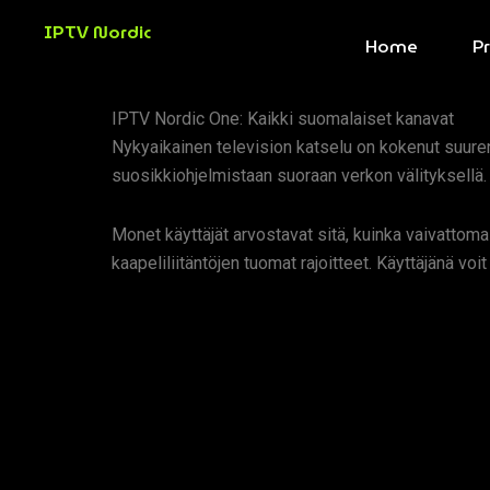
Skip
IPTV Nordic
to
Home
Pr
content
IPTV Nordic One: Kaikki suomalaiset kanavat
Nykyaikainen television katselu on kokenut suur
suosikkiohjelmistaan suoraan verkon välityksellä.
Monet käyttäjät arvostavat sitä, kuinka vaivattoma
kaapeliliitäntöjen tuomat rajoitteet. Käyttäjänä voit 