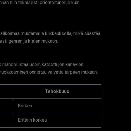
an niin teknisesti orientoituneille kuin
avalikoimaa muutamalla klikkauksella, mikä säästää
esti genren ja kielen mukaan.
s
mahdollistaa usein katsottujen kanavien
jen muokkaaminen onnistuu vaivatta tarpeen mukaan.
Tehokkuus
Korkea
Erittäin korkea