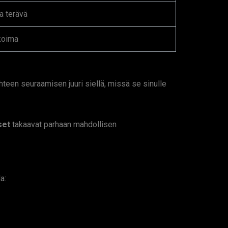
a terävä
ikoima
hteen seuraamisen juuri siellä, missä se sinulle
set
takaavat parhaan mahdollisen
a: