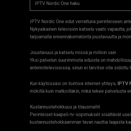
IPTV Nordic One haku
IPTV Nordic One edut verrattuna perinteiseen ant
Nykyaikainen television katselu vaatii vapautta, j
tarjoamalla ennennäkemätöntä joustavuutta ja moni
Joustavuus ja katselu missä ja milloin vain
Yksi palvelun suurimmista eduista on mahdollisuus 
antennitelevisiossa, sinun ei tarvitse olla sidottu
Kun käytössäsi on toimiva internet-yhteys,
IPTV 
mökillä kuin matkoillakin, mikä tekee palvelusta er
Kustannustehokkuus ja tilausmallit
Perinteiset kaapeli-tv-sopimukset sisältävät usein 
kustannustehokkaamman tavan nauttia laajasta ka