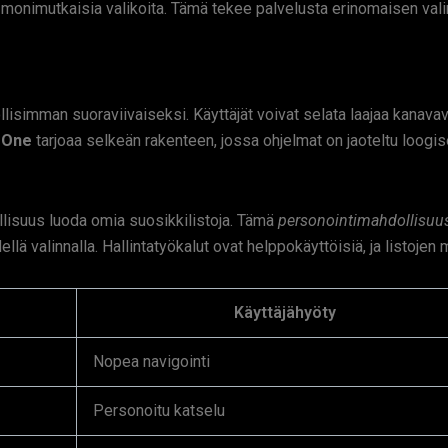
 monimutkaisia valikoita. Tämä tekee palvelusta erinomaisen valinn
ollisimman suoraviivaiseksi. Käyttäjät voivat selata laajaa kanav
 One
tarjoaa selkeän rakenteen, jossa ohjelmat on jaoteltu loogis
lisuus luoda omia suosikkilistoja. Tämä
personointimahdollisuu
dellä valinnalla. Hallintatyökalut ovat helppokäyttöisiä, ja listo
Käyttäjähyöty
Nopea navigointi
Personoitu katselu