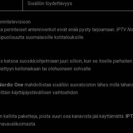
Sisällön löydettävyys
ennitelevisioon
ota perinteiset antenniverkot eivät enää pysty tarjoamaan.
IPTV No
puolisuutta suomalaisille kotitalouksille.
katsoa suosikkiohjelmiaan juuri silloin, kun se itselle parhaiten 
 tiettyyn kellonaikaan tai olohuoneen sohvalle.
Nordic One
mahdollistaa sisällön suoratoiston lähes millä tahansa 
ittäin
käyttäjäystävällisen
vaihtoehdon.
kalliita paketteja, joista suuri osa kanavista jää käyttämättä.
IPT
navavalikoimasta.