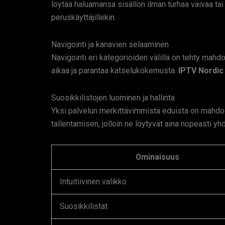
löytää haluamansa sisällön ilman turhaa vaivaa tai
peruskäyttäjillekin.
Navigointi ja kanavien selaaminen
Navigointi eri kategorioiden välillä on tehty mahd
aikaa ja parantaa katselukokemusta.
IPTV Nordic
Suosikkilistojen luominen ja hallinta
Yksi palvelun merkittävimmistä eduista on mahdol
tallentamisen, jolloin ne löytyvät aina nopeasti yh
Ominaisuus
Intuitiivinen valikko
Suosikkilistat