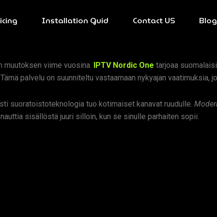
icing
Installation Guid
Contact US
Blog
en muutoksen viime vuosina.
IPTV Nordic One
tarjoaa suomalaisil
 Tämä palvelu on suunniteltu vastaamaan nykyajan vaatimuksia, joi
sti suoratoistoteknologia tuo kotimaiset kanavat ruudulle.
Modern
nauttia sisällöstä juuri silloin, kun se sinulle parhaiten sopii.