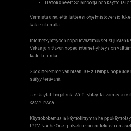
Tietokoneet:
Selainpohjainen käyttö tai e
Varmista aina, että laitteesi ohjelmistoversio tu
katselukerralla.
Internet-yhteyden nopeusvaatimukset sujuvaan k
Vakaa ja riittävän nopea internet-yhteys on vältt
laatu korostuu.
Suosittelemme vähintään
10–20 Mbps nopeude
säilyy terävänä.
Jos käytät langatonta Wi-Fi-yhteyttä, varmista reit
katsellessa.
Käyttökokemus ja käyttöliittymän helppokäyttöis
IPTV Nordic One -palvelun suunnittelussa on aset