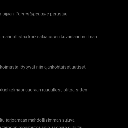
 sijaan.
Toimintaperiaate
perustuu
ä mahdollistaa korkealaatuisen kuvanlaadun ilman
koimasta löytyvät niin ajankohtaiset uutiset,
iohjelmasi suoraan ruudullesi, olitpa sitten
eltu tarjoamaan mahdollisimman sujuva
 tarpeen monimutkaisille asennuksille tai