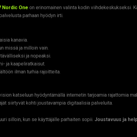
V Nordic One
on erinomainen valinta kodin viihdekeskukseksi. K
palvelusta parhaan hyödyn irti.
aisia kanavia.
 missä ja milloin vain.
ävälliseksi ja nopeaksi.
- ja kaapeliratkaisut.
töön ilman turhia rajoitteita.
ision katseluun hyödyntämällä internetin tarjoamia rajattomia mah
ät siirtyvät kohti joustavampia digitaalisia palveluita.
ri silloin, kun se käyttäjälle parhaiten sopii.
Joustavuus ja hel