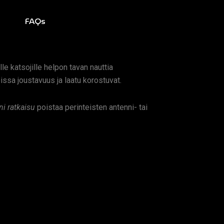
FAQs
le katsojille helpon tavan nauttia
ssa joustavuus ja laatu korostuvat.
i ratkaisu
poistaa perinteisten antenni- tai