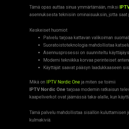
Tämä opas auttaa sinua ymmärtämään, miksi
IPT
asennuksesta teknisiin ominaisuuksiin, jotta saat 
Keskeiset huomiot
Palvelu tarjoaa kattavan valikoiman suomal
Suoratoistoteknologia mahdollistaa katselun
Asennusprosessi on suunniteltu käyttäjäyst
Moderni tekniikka korvaa perinteiset antenni
Käyttäjät saavat pääsyn laadukkaaseen sisäl
Mikä on
IPTV Nordic One
ja miten se toimii
IPTV Nordic One
tarjoaa modernin ratkaisun telev
kaapeliverkot ovat jäämässä taka-alalle, kun käyttäj
Tämä palvelu mahdollistaa sisällön kuluttamisen juu
kulmakiviä.