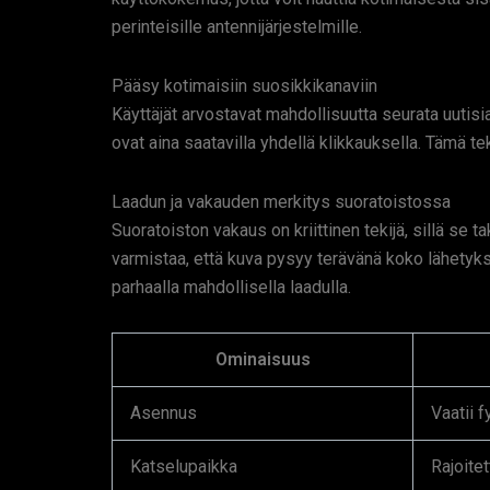
perinteisille antennijärjestelmille.
Pääsy kotimaisiin suosikkikanaviin
Käyttäjät arvostavat mahdollisuutta seurata uutisia,
ovat aina saatavilla yhdellä klikkauksella. Tämä t
Laadun ja vakauden merkitys suoratoistossa
Suoratoiston vakaus on kriittinen tekijä, sillä 
varmistaa, että kuva pysyy terävänä koko lähetyk
parhaalla mahdollisella laadulla.
Ominaisuus
Asennus
Vaatii 
Katselupaikka
Rajoite